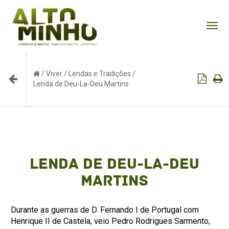
Tog
nav
/
Viver
/
Lendas e Tradições
/
Lenda de Deu-La-Deu Martins
Lenda de Deu-La-Deu
Martins
Durante as guerras de D. Fernando I de Portugal com
Henrique II de Castela, veio Pedro Rodrigues Sarmento,