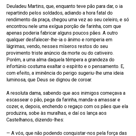
Deuladeu Martins, que, enquanto teve pão para dar, o ia
repartindo pelos soldados, adiando a hora fatal do
rendimento da praça, chegou uma vez ao seu celeiro, e só
encontrou nele uma exígua porção de farinha, com que
apenas poderia fabricar alguns poucos pães. A outro
qualquer desfalecer-lhe-ia o ânimo e romperia em
lágrimas, vendo, nesses míseros restos do seu
provimento triste anúncio da morte ou do cativeiro.
Porém, a uma alma daquela têmpera a grandeza do
infortúnio costuma exaltar o espírito e o pensamento. E,
com efeito, a iminência do perigo sugeriu-lhe urna ideia
luminosa, que Deus se dignou de coroar.
A resoluta dama, sabendo que aos inimigos começava a
escassear o pão, pega da farinha, manda-a amassar e
cozer, e, depois, enchendo o regaço com os pães que ela
produzira, sobe às muralhas, e daí os lança aos
Castelhanos, dizendo-lhes:
— A vós, que não podendo conquistar-nos pela força das