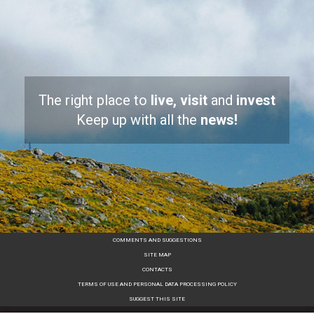
The right place to
live, visit
and
invest
Keep up with all the
news!
COMMENTS AND SUGGESTIONS
SITE MAP
CONTACTS
TERMS OF USE AND PERSONAL DATA PROCESSING POLICY
SUGGEST THIS SITE