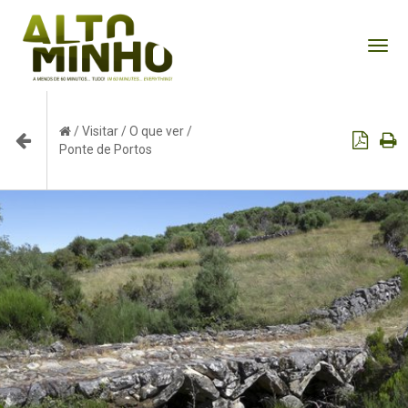
Tog
nav
/
Visitar
/
O que ver
/
Ponte de Portos