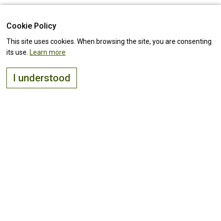
Cookie Policy
This site uses cookies. When browsing the site, you are consenting
its use.
Learn more
I understood
The right place to
live, visit
and
invest
Keep up with all the
news!