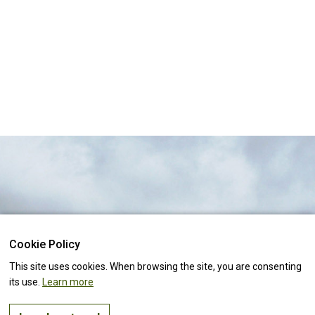
Cookie Policy
The right place to
live, visit
and
invest
Keep up with all the
news!
This site uses cookies. When browsing the site, you are consenting
its use.
Learn more