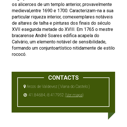
os alicerces de um templo anterior, provavelmente
medieval,entre 1690 e 1700. Caracterizam-na a sua
particular riqueza interior, comexemplares notáveis
de altares de talha e pinturas dos finais do século
XVII esegunda metade do XVIII. Em 1765 o mestre
bracarense André Soares edifica acapela do
Calvário, um elemento notável de sensibilidade,
formando um conjuntoartístico nitidamente de estilo
rococó.
CONTACTS
Arcos de Valdevez ( Viana do Castelo )
41.84684,-8.417952
(Ver mapa)