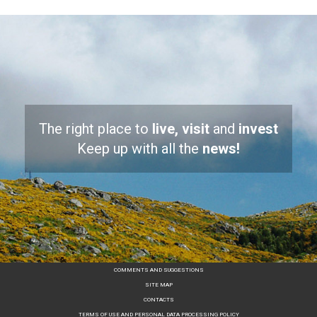
The right place to
live, visit
and
invest
Keep up with all the
news!
COMMENTS AND SUGGESTIONS
SITE MAP
CONTACTS
TERMS OF USE AND PERSONAL DATA PROCESSING POLICY