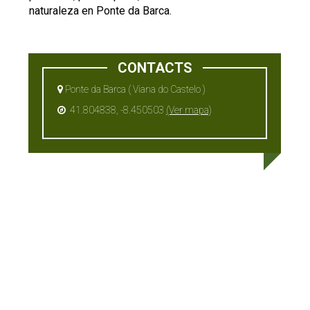
naturaleza en Ponte da Barca.
CONTACTS
Ponte da Barca ( Viana do Castelo )
41.804838, -8.450503
(Ver mapa)