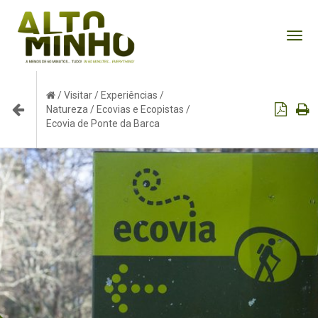
Tog
nav
/
Visitar
/
Experiências
/
Natureza
/
Ecovias e Ecopistas
/
Ecovia de Ponte da Barca