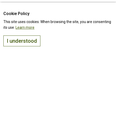
Cookie Policy
This site uses cookies. When browsing the site, you are consenting
its use.
Learn more
I understood
The right place to
live, visit
and
invest
Keep up with all the
news!