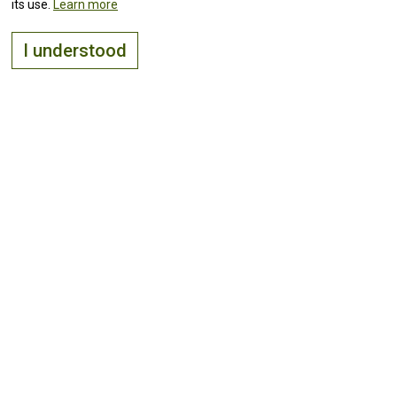
its use.
Learn more
I understood
The right place to
live, visit
and
invest
Keep up with all the
news!