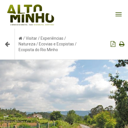
Tog
nav
/
Visitar
/
Experiências
/
Natureza
/
Ecovias e Ecopistas
/
Ecopista do Rio Minho