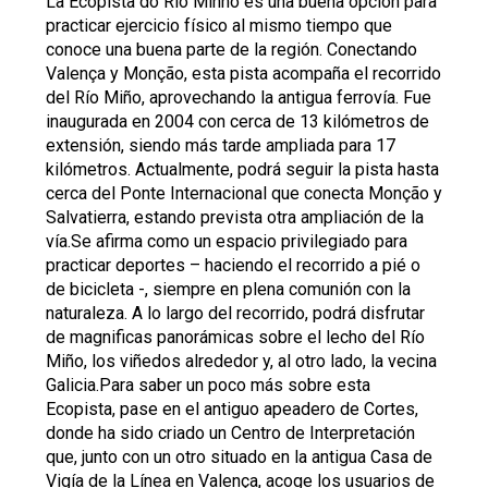
La Ecopista do Rio Minho es una buena opción para
practicar ejercicio físico al mismo tiempo que
conoce una buena parte de la región. Conectando
Valença y Monção, esta pista acompaña el recorrido
del Río Miño, aprovechando la antigua ferrovía. Fue
inaugurada en 2004 con cerca de 13 kilómetros de
extensión, siendo más tarde ampliada para 17
kilómetros. Actualmente, podrá seguir la pista hasta
cerca del Ponte Internacional que conecta Monção y
Salvatierra, estando prevista otra ampliación de la
vía.Se afirma como un espacio privilegiado para
practicar deportes – haciendo el recorrido a pié o
de bicicleta -, siempre en plena comunión con la
naturaleza. A lo largo del recorrido, podrá disfrutar
de magnificas panorámicas sobre el lecho del Río
Miño, los viñedos alrededor y, al otro lado, la vecina
Galicia.Para saber un poco más sobre esta
Ecopista, pase en el antiguo apeadero de Cortes,
donde ha sido criado un Centro de Interpretación
que, junto con un otro situado en la antigua Casa de
Vigía de la Línea en Valença, acoge los usuarios de