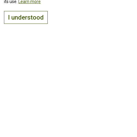
its use.
Learn more
I understood
The right place to
live, visit
and
invest
Keep up with all the
news!