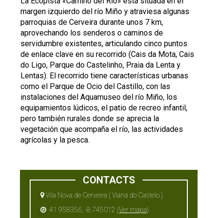
La Ecopista «Camino del Río» está situada en el
margen izquierdo del río Miño y atraviesa algunas
parroquias de Cerveira durante unos 7 km,
aprovechando los senderos o caminos de
servidumbre existentes, articulando cinco puntos
de enlace clave en su recorrido (Cais da Mota, Cais
do Ligo, Parque do Castelinho, Praia da Lenta y
Lentas). El recorrido tiene características urbanas
como el Parque de Ocio del Castillo, con las
instalaciones del Aquamuseo del río Miño, los
equipamientos lúdicos, el patio de recreo infantil,
pero también rurales donde se aprecia la
vegetación que acompaña el río, las actividades
agrícolas y la pesca.
CONTACTS
Vila Nova de Cerveira ( Viana do Castelo )
41.958356, -8.745012
(Ver mapa)