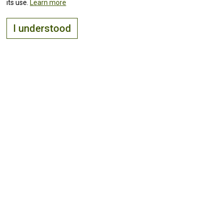
its use.
Learn more
I understood
The right place to
live, visit
and
invest
Keep up with all the
news!