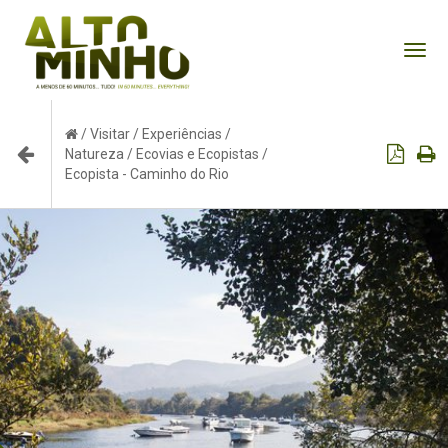
Tog
nav
/
Visitar
/
Experiências
/
Natureza
/
Ecovias e Ecopistas
/
Ecopista - Caminho do Rio