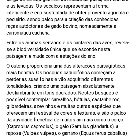
e as levadas. Os socalcos representam a forma
inteligente e eco sustentada de obter provento agrícola e
pecuário, sendo palco para a criação das conhecidas
raças autóctones de gado bovino, nomeadamente a
carismática cachena.
Entre os aromas serranos e os cantares das aves, revela-
se a biodiversidade única que se esconde nesta
paisagem e muda com a estações do ano.
O outono proporciona uma das alterações paisagísticas
mais bonitas. Os bosques caducifólios começam a
perder as suas folhas e vão adquirindo diferentes
tonalidades, criando uma paisagem absolutamente
deslumbrante em tons dourados. Nestes bosques é
possível contemplar carvalhos, bétulas, castanheiros,
gilbardeiras, azevinhos e muitas outras espécies que
oferecem um festival de cores e texturas, e são o palco
da atividade frenética de muitos animais como o corço
(Capreolus capreolus), o gaio (Garrulus glandarius), a
raposa (Vulpes vulpes), o garrano (Equus ferus caballus)