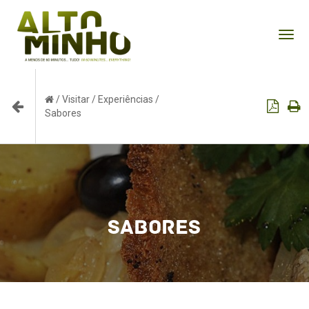
Tog
nav
/
Visitar
/
Experiências
/
Sabores
Sabores