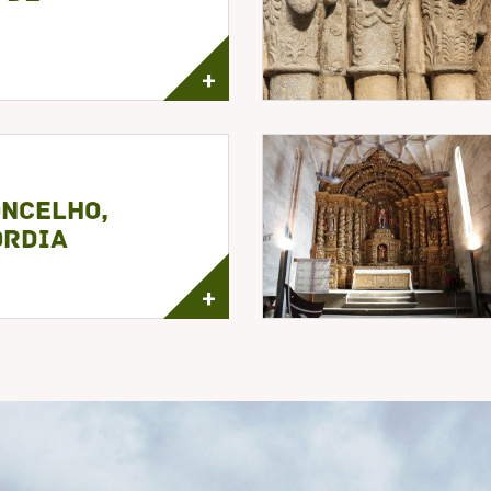
+
oncelho,
órdia
+