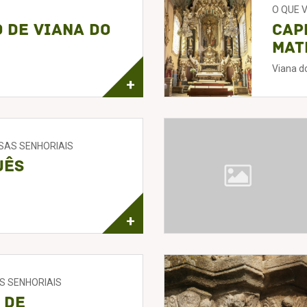
O QUE 
 de Viana do
Cap
Mat
Viana d
+
ASAS SENHORIAIS
uês
+
S SENHORIAIS
 de