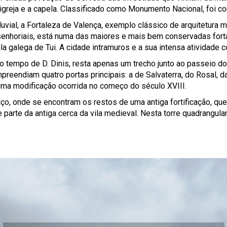
greja e a capela. Classificado como Monumento Nacional, foi c
luvial, a Fortaleza de Valença, exemplo clássico de arquitetura m
s senhoriais, está numa das maiores e mais bem conservadas fort
ila galega de Tui. A cidade intramuros e a sua intensa atividad
 tempo de D. Dinis, resta apenas um trecho junto ao passeio do
reendiam quatro portas principais: a de Salvaterra, do Rosal, d
uma modificação ocorrida no começo do século XVIII.
aço, onde se encontram os restos de uma antiga fortificação, q
parte da antiga cerca da vila medieval. Nesta torre quadrangul