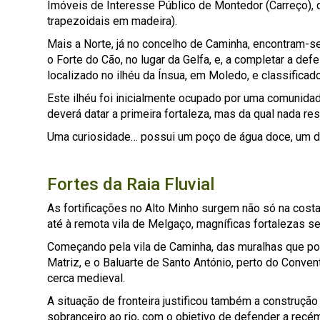
Imóveis de Interesse Público de Montedor (Carreço), 
trapezoidais em madeira).
Mais a Norte, já no concelho de Caminha, encontram-se
o Forte do Cão, no lugar da Gelfa, e, a completar a de
localizado no ilhéu da Ínsua, em Moledo, e classifi
Este ilhéu foi inicialmente ocupado por uma comunida
deverá datar a primeira fortaleza, mas da qual nada re
Uma curiosidade… possui um poço de água doce, um dos
Fortes da Raia Fluvial
As fortificações no Alto Minho surgem não só na costa
até à remota vila de Melgaço, magníficas fortalezas 
Começando pela vila de Caminha, das muralhas que por 
Matriz, e o Baluarte de Santo António, perto do Convent
cerca medieval.
A situação de fronteira justificou também a construçã
sobranceiro ao rio, com o objetivo de defender a recé