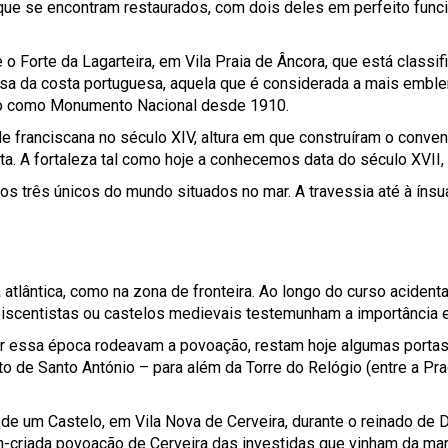
que se encontram restaurados, com dois deles em perfeito func
 o Forte da Lagarteira, em Vila Praia de Âncora, que está clas
fesa da costa portuguesa, aquela que é considerada a mais emblem
cado como Monumento Nacional desde 1910.
de franciscana no século XIV, altura em que construíram o conv
sta. A fortaleza tal como hoje a conhecemos data do século XVII,
 três únicos do mundo situados no mar. A travessia até à ínsu
 atlântica, como na zona de fronteira. Ao longo do curso aciden
seiscentistas ou castelos medievais testemunham a importância 
essa época rodeavam a povoação, restam hoje algumas portas e d
o de Santo António – para além da Torre do Relógio (entre a Praç
o de um Castelo, em Vila Nova de Cerveira, durante o reinado de
m-criada povoação de Cerveira das investidas que vinham da mar