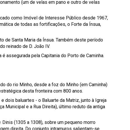
ionamento (um de velas em pano e outro de velas
sificado como Imóvel de Interesse Público desde 1967,
ática de todas as fortificações, o Forte da Ínsua,
ento de Santa Maria da Ínsua. Também deste período
 do reinado de D. João IV.
a é assegurada pela Capitania do Porto de Caminha.
tado do rio Minho, desde a foz do Minho (em Caminha)
estratégica desta fronteira com 800 anos.
ois baluartes - o Baluarte da Matriz, junto à Igreja
a Municipal e a Rua Direita), último reduto da antiga
 D. Dinis (1305 a 1308), sobre um pequeno morro
gem direita. Do conjunto intramuros salientam-se