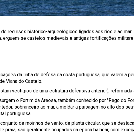
de recursos histórico-arqueológicos ligados aos rios e ao mar.
a, erguem-se castelos medievais e antigas fortificações militar
ificações da linha de defesa da costa portuguesa, que valem a pen
 de Viana do Castelo.
tam vestígios de uma estrutura defensiva anterior), reformada 
surgem o Fortim da Areosa, também conhecido por "Rego do Forn
ontedor, sobranceiro ao mar, a moldar a paisagem no alto dos se
ntal portuguesa.
njunto de moinhos de vento, de planta circular, que se destaca 
de praia, são geralmente ocupados na época balnear, com exceç