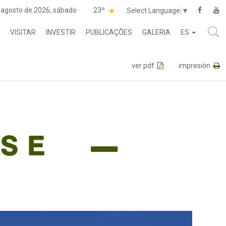
 agosto de 2026, sábado
23º
Select Language
▼
VISITAR
INVESTIR
PUBLICAÇÕES
GALERIA
ES
ver pdf
impresión
s e