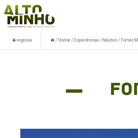
regresa
/
Visitar
/
Experiências
/
Náutico
/
Fortes M
Fo