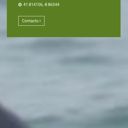
41.814106,-8.86544
Contacto