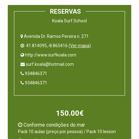
RESERVAS
Koala Surf School
Avenida Dr. Ramos Pereira n. 271
41.814095,-8.865416
(Ver mapa)
 http://www.surfkoala.com
 surf.koala@hotmail.com
 934846371
 934846371
150.00€
Conforme condições do mar
Pack 10 aulas (preço por pessoa) / Pack 10 lesson