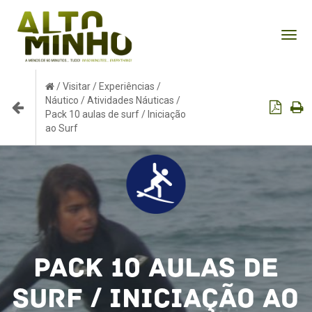
Tog
nav
/
Visitar
/
Experiências
/
Náutico
/
Atividades Náuticas
/
Pack 10 aulas de surf / Iniciação
ao Surf
Pack 10 aulas de
surf / Iniciação ao