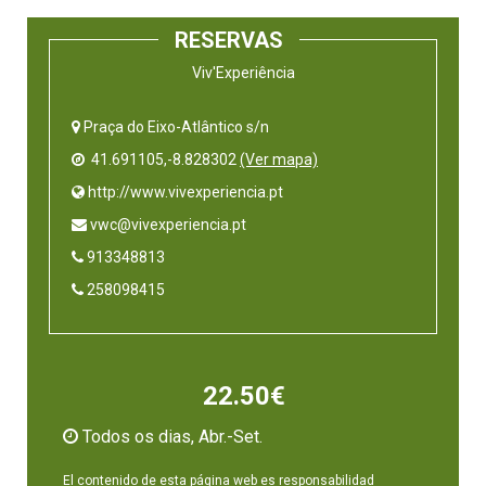
RESERVAS
Viv'Experiência
Praça do Eixo-Atlântico s/n
41.691105,-8.828302
(Ver mapa)
 http://www.vivexperiencia.pt
 vwc@vivexperiencia.pt
 913348813
 258098415
22.50€
Todos os dias, Abr.-Set.
El contenido de esta página web es responsabilidad