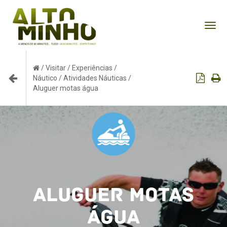
Tog
nav
/
Visitar
/
Experiências
/
Náutico
/
Atividades Náuticas
/
Aluguer motas água
Aluguer motas
água