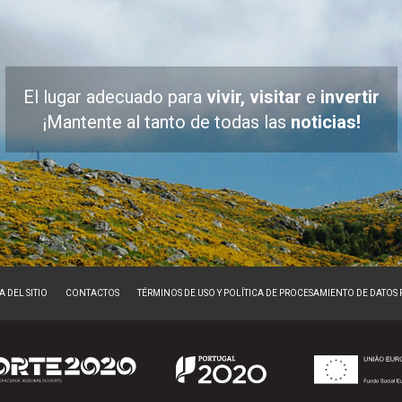
El lugar adecuado para
vivir, visitar
e
invertir
¡Mantente al tanto de todas las
noticias!
 DEL SITIO
CONTACTOS
TÉRMINOS DE USO Y POLÍTICA DE PROCESAMIENTO DE DATOS